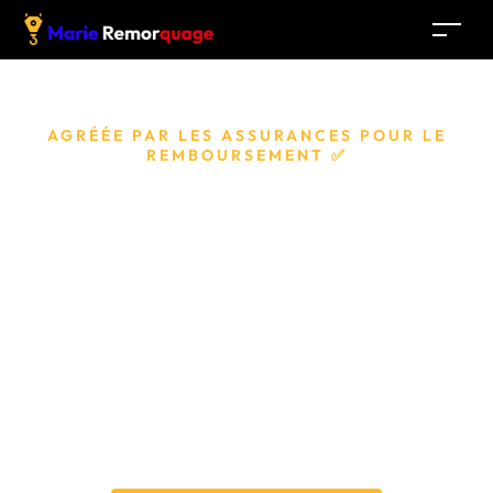
AGRÉÉE PAR LES ASSURANCES POUR LE
REMBOURSEMENT ✅
Dépannage Auto
Craponne (69290)
Besoin d’un dépanneur rapide et efficace ? Appelez Marie
Remorquage, 7 dépanneurs disponibles pour intervenir
en 15 minutes.